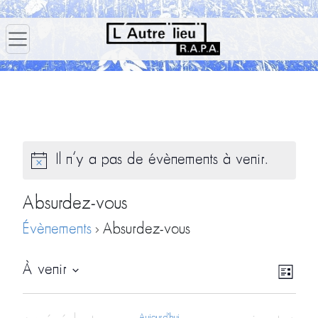
Il n’y a pas de évènements à venir.
Absurdez-vous
Évènements
Absurdez-vous
Navig
Navi
À venir
Liste
par
de
Sélectionnez
consu
vues
une
Aujourd'hui