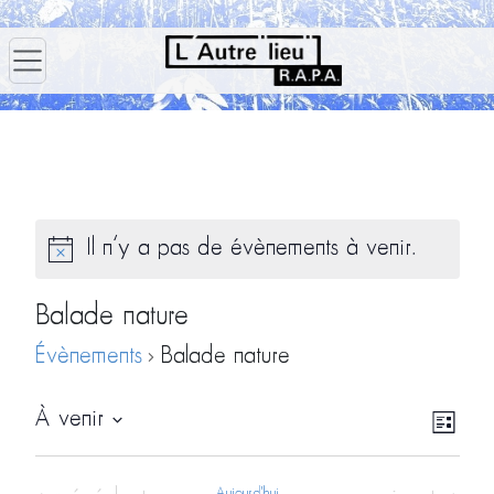
Il n’y a pas de évènements à venir.
Balade nature
Évènements
Balade nature
Navig
Navi
À venir
Liste
par
de
Sélectionnez
consu
vues
une
Aujourd'hui