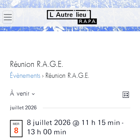
Réunion R.A.G.E.
Évènements
Réunion R.A.G.E.
Navig
Navi
À venir
Liste
par
de
Sélectionnez
juillet 2026
consu
vues
une
Évè
8 juillet 2026 @ 11 h 15 min
-
date.
MER
8
13 h 00 min