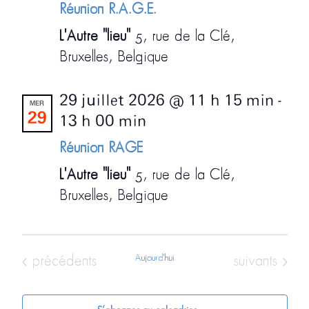
Réunion R.A.G.E.
L'Autre "lieu"
5, rue de la Clé,
Bruxelles, Belgique
29 juillet 2026 @ 11 h 15 min
-
MER
29
13 h 00 min
Réunion RAGE
L'Autre "lieu"
5, rue de la Clé,
Bruxelles, Belgique
Évènements
Aujourd'hui
Évènements
précédents
suivants