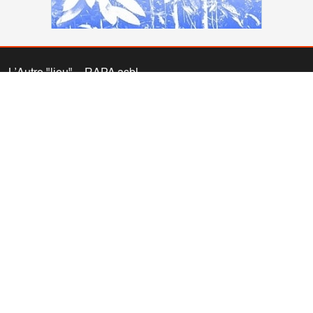
L’Autre "lieu" – RAPA asbl
5, rue de la Clé
1000 Bruxelles
02/230.62.60
info@autrelieu.be
Compte bancaire: IBAN BE77 0011 1061 5442 (BIC
GEBABEBB)
Nous vous invitons à consulter nos
informations légales (vie
privée – propriété du site)
.