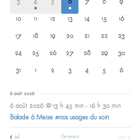
0
1
0
1
0
0
0
3
4
5
6
7
8
9
évènement,
évènement,
évènement,
évènement,
évènement,
évènement,
évènem
0
0
0
0
0
0
0
10
11
12
13
14
15
16
évènement,
évènement,
évènement,
évènement,
évènement,
évènement,
évèneme
0
0
0
0
0
0
0
17
18
19
20
21
22
23
évènement,
évènement,
évènement,
évènement,
évènement,
évènement,
évèneme
0
0
0
0
0
0
0
24
25
26
27
28
29
30
évènement,
évènement,
évènement,
évènement,
évènement,
évènement,
évèneme
0
0
0
0
0
0
0
31
1
2
3
4
5
6
évènement,
évènement,
évènement,
évènement,
évènement,
évènement,
évènem
6 août 2026
6 août 2026 @ 13 h 45 min
-
16 h 30 min
Balade à Meise #nos usages du soin
Ce mois-ci
Sep
Juil