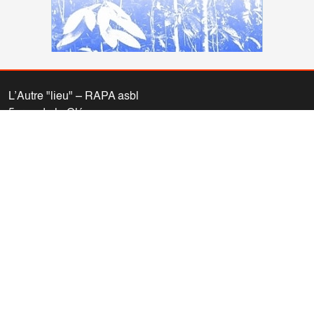
L’Autre "lieu" – RAPA asbl
5, rue de la Clé
1000 Bruxelles
02/230.62.60
info@autrelieu.be
Compte bancaire: IBAN BE77 0011 1061 5442 (BIC
GEBABEBB)
Nous vous invitons à consulter nos
informations légales (vie
privée – propriété du site)
.