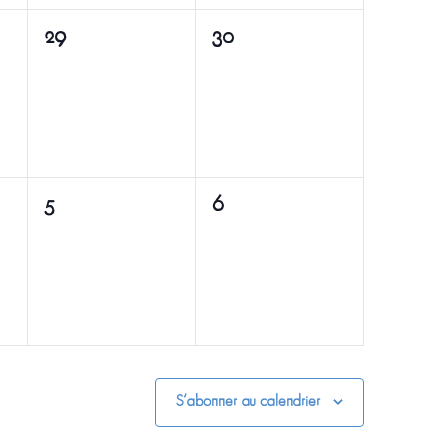
0
0
29
30
évènement,
évènement,
0
0
5
6
évènement,
évènement,
S’abonner au calendrier