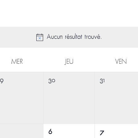
Aucun résultat trouvé.
MER
JEU
VEN
0
0
9
30
31
vènement,
évènement,
évènement,
0
0
6
7