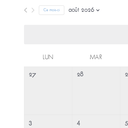
août 2026
Ce mois-ci
Sélectionnez
une
date.
Calendrier
LUN
MAR
de
Évènements
0
0
0
27
28
2
évènement,
évènement,
é
0
0
0
3
4
5