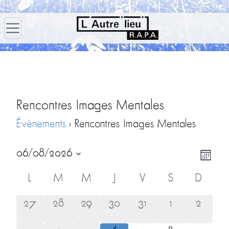
Rencontres Images Mentales
Évènements
Rencontres Images Mentales
Navig
Navi
06/08/2026
Mois
par
de
Sélectionnez
Calendrier
L
M
M
J
V
S
D
consu
vues
une
de
Évè
Évènements
0
0
0
0
0
0
0
date.
27
28
29
30
31
1
2
évènement,
évènement,
évènement,
évènement,
évènement,
évènement,
évènem