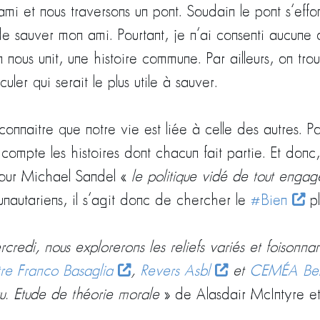
mi et nous traversons un pont. Soudain le pont s’eff
e sauver mon ami. Pourtant, je n’ai consenti aucune 
 nous unit, une histoire commune. Par ailleurs, on tro
ler qui serait le plus utile à sauver.
connaitre que notre vie est liée à celle des autres. P
compte les histoires dont chacun fait partie. Et donc,
 pour Michael Sandel «
le politique vidé de tout eng
nautariens, il s’agit donc de chercher le
#Bien
pl
credi, nous explorerons les reliefs variés et foisonna
re Franco Basaglia
,
Revers Asbl
et
CEMÉA Bel
tu. Etude de théorie morale
» de Alasdair McIntyre e