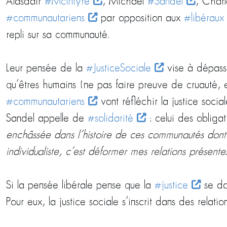
Alasdair
#McIntyre
, Michael
#Sandel
, Char
#communautariens
par opposition aux
#libéraux
repli sur sa communauté.
Leur pensée de la
#JusticeSociale
vise à dépasse
qu’êtres humains (ne pas faire preuve de cruauté, et
#communautariens
vont réfléchir la justice soci
Sandel appelle de
#solidarité
: celui des obligat
enchâssée dans l’histoire de ces communautés dont 
individualiste, c’est déformer mes relations présente
Si la pensée libérale pense que la
#justice
se doi
Pour eux, la justice sociale s’inscrit dans des relat