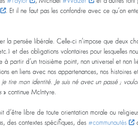
les
#Taylor
, Michael
#Walzer
et d’autres font
. Et il ne faut pas les confondre avec ce qu’on e
r la pensée libérale. Celle-ci n’impose que deux cho
c.) et des obligations volontaires pour lesquelles nou
ale à partir d’un troisième point, non universel et no
ions en liens avec nos appartenances, nos histoires e
je tire mon identité. Je suis né avec un passé ; voul
s
» continue McIntyre.
t d’être libre de toute orientation morale ou religie
ions, des contextes spécifiques, des
#communautés
d