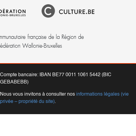
munautaire française de la Région de
Fédération Wallonie-Bruxelles
Compte bancaire: IBAN BE77 0011 1061 5442 (BIC
GEBABEBB)
Nous vous invitons à consulter nos
informations légales (vie
privée – propriété du site)
.
2026 — L'Autre "lieu" - RAPA asbl