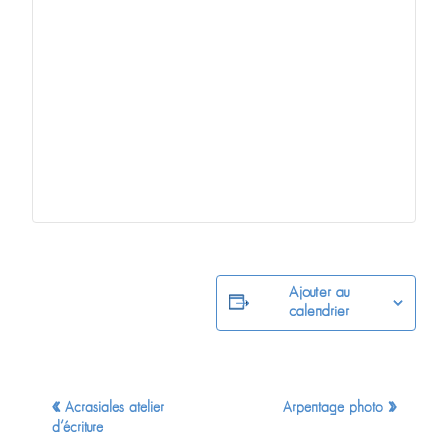
Ajouter au
calendrier
Navigation
«
»
Acrasiales atelier
Arpentage photo
Évènement
d’écriture