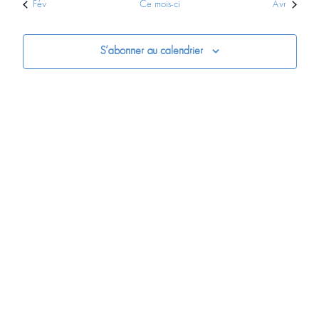
Fév
Ce mois-ci
Avr
S’abonner au calendrier