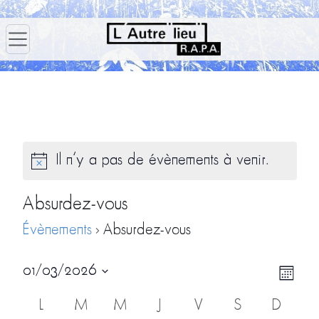
Il n’y a pas de évènements à venir.
Absurdez-vous
Évènements
Absurdez-vous
Navig
Navi
01/03/2026
Mois
par
de
Sélectionnez
Calendrier
L
M
M
J
V
S
D
consu
vues
une