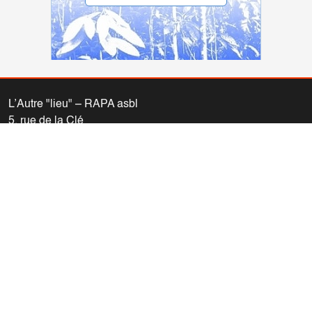
L’Autre "lieu" – RAPA asbl
5, rue de la Clé
1000 Bruxelles
02/230.62.60
info@autrelieu.be
Compte bancaire: IBAN BE77 0011 1061 5442 (BIC
GEBABEBB)
Nous vous invitons à consulter nos
informations légales (vie
privée – propriété du site)
.