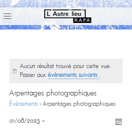
Aucun résultat trouvé pour cette vue.
Passer aux
évènements suivants
.
Arpentages photographiques
Évènements
Arpentages photographiques
Navig
Navi
01/08/2023
Mois
par
de
Sélectionnez