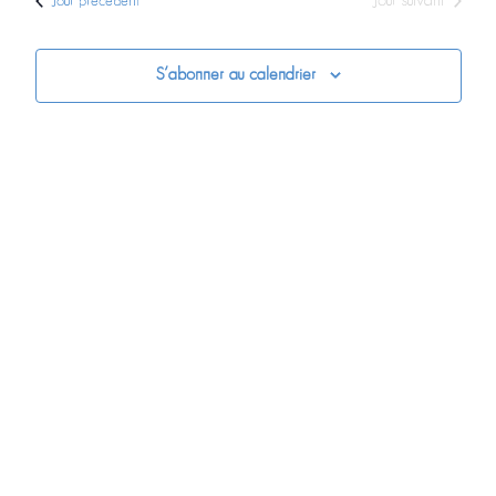
Jour suivant
Jour précédent
Évè
date.
S’abonner au calendrier