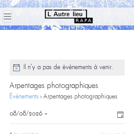
Il n’y a pas de évènements à venir.
Arpentages photographiques
Évènements
Arpentages photographiques
Navig
Navi
08/08/2026
Jour
par
de
Sélectionnez
consu
vues
une