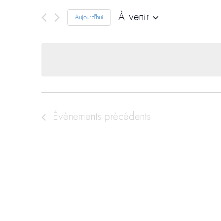
À venir
Aujourd'hui
Sélectionnez
une
date.
Évènements
précédents