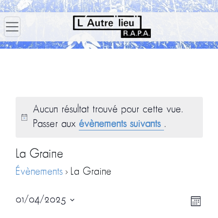
Aucun résultat trouvé pour cette vue.
Passer aux
évènements suivants
.
La Graine
Évènements
La Graine
Navig
Navi
01/04/2025
Mois
par
de
Sélectionnez