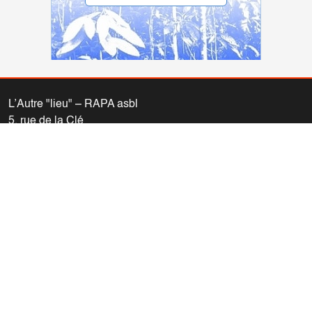
L’Autre "lieu" – RAPA asbl
5, rue de la Clé
1000 Bruxelles
02/230.62.60
info@autrelieu.be
Compte bancaire: IBAN BE77 0011 1061 5442 (BIC
GEBABEBB)
Nous vous invitons à consulter nos
informations légales (vie
privée – propriété du site)
.