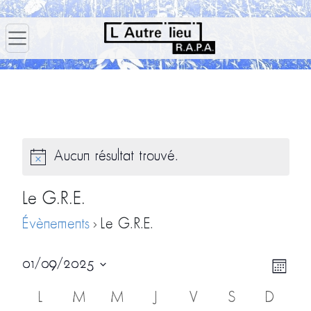
Aucun résultat trouvé.
Le G.R.E.
Évènements
Le G.R.E.
Navig
Navi
01/09/2025
Mois
par
de
Sélectionnez
Calendrier
L
M
M
J
V
S
D
consu
vues
une