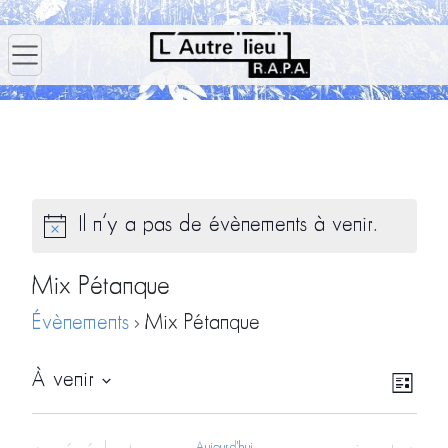
Il n’y a pas de évènements à venir.
Mix Pétanque
Évènements
Mix Pétanque
Navig
Navi
À venir
Liste
par
de
Sélectionnez
consu
vues
une
Aujourd'hui