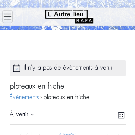
Il n’y a pas de évènements à venir.
plateaux en friche
Évènements
plateaux en friche
Navig
Navi
À venir
Liste
par
de
Sélectionnez
consu
vues
une
Aujourd'hui