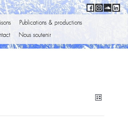
sons
Publications & productions
tact
Nous soutenir
Navigation
Navigatio
Liste
par
de
consultatio
vues
Évènemen