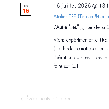
16 juillet 2026 @ 13 
JEU
16
Atelier TRE (Tension&trau
L'Autre "lieu"
5, rue de la C
Viens expérimenter le TRE.
(méthode somatique) qui u
libération du stress, des t
faite sur […]
Évènements
précédents