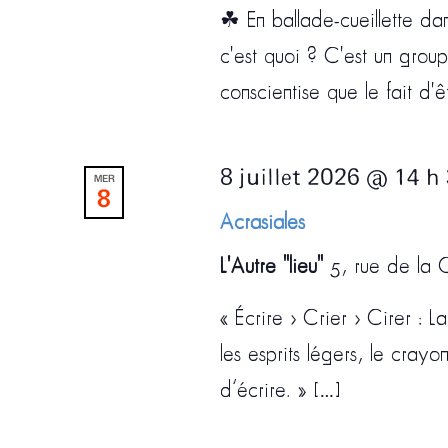
☘ En ballade-cueillette 
c'est quoi ? C'est un gro
conscientise que le fait d'ê
8 juillet 2026 @ 14 h
MER
8
Acrasiales
L'Autre "lieu"
5, rue de la C
« Écrire > Crier > Cirer : L
les esprits légers, le crayo
d’écrire. » […]