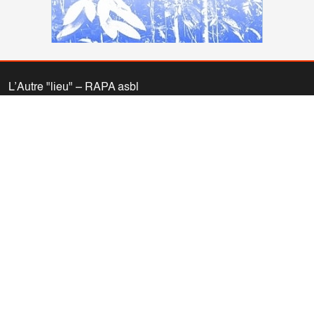
L’Autre "lieu" – RAPA asbl
5, rue de la Clé
1000 Bruxelles
02/230.62.60
info@autrelieu.be
Compte bancaire: IBAN BE77 0011 1061 5442 (BIC
GEBABEBB)
Nous vous invitons à consulter nos
informations légales (vie
privée – propriété du site)
.