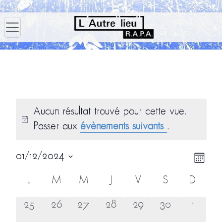
Aucun résultat trouvé pour cette vue.
Passer aux
évènements suivants
.
Navig
Navi
01/12/2024
Mois
par
de
Sélectionnez
Calendrier
L
M
M
J
V
S
D
consu
vues
une
de
Évè
Évènements
0
0
0
0
0
0
0
date.
25
26
27
28
29
30
1
évènement,
évènement,
évènement,
évènement,
évènement,
évènement,
évènem