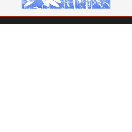
L’Autre "lieu" – RAPA asbl
5, rue de la Clé
1000 Bruxelles
02/230.62.60
info@autrelieu.be
Compte bancaire: IBAN BE77 0011 1061 5442 (BIC
GEBABEBB)
Nous vous invitons à consulter nos
informations légales (vie
privée – propriété du site)
.