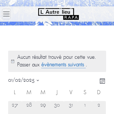
Aucun résultat trouvé pour cette vue.
Passer aux
évènements suivants
.
Navig
Navi
01/02/2025
Mois
par
de
Sélectionnez
Calendrier
L
M
M
J
V
S
D
consu
vues
une
de
Évè
Évènements
0
0
0
0
0
0
0
date.
27
28
29
30
31
1
2
évènement,
évènement,
évènement,
évènement,
évènement,
évènement,
évènem