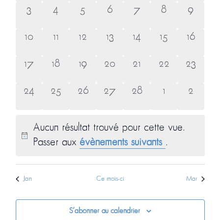
0
0
0
0
0
0
0
3
4
5
6
7
8
9
évènement,
évènement,
évènement,
évènement,
évènement,
évènement,
évènem
0
0
0
0
0
0
0
10
11
12
13
14
15
16
évènement,
évènement,
évènement,
évènement,
évènement,
évènement,
évèneme
0
0
0
0
0
0
0
17
18
19
20
21
22
23
évènement,
évènement,
évènement,
évènement,
évènement,
évènement,
évèneme
0
0
0
0
0
0
0
24
25
26
27
28
1
2
évènement,
évènement,
évènement,
évènement,
évènement,
évènement,
évènem
Aucun résultat trouvé pour cette vue.
Passer aux
évènements suivants
.
Jan
Ce mois-ci
Mar
S’abonner au calendrier